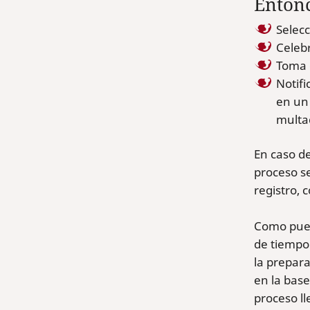
Entonc
Selecc
Celeb
Toma d
Notifi
en un 
multad
En caso de
proceso s
registro, 
Como pued
de tiempo
la prepara
en la base
proceso ll