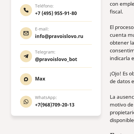
con emplea
Teléfono:
fiscal.
+7 (495) 955-91-80
El proceso
E-mail:
cuenta mu
info@pravoislovo.ru
obtener la
consentimi
Telegram:
indicarla 
@pravoislovo_bot
¡Ojo! Es o
Max
de datos e
La ausenci
WhatsApp:
motivo de
+7(968)709-20-13
propietari
disponible