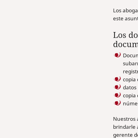
Los aboga
este asun
Los do
docume
Docum
subarr
regist
copia 
datos
copia 
númer
Nuestros 
brindarle 
gerente d