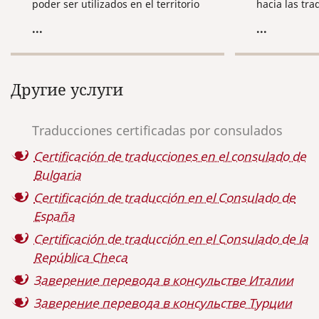
poder ser utilizados en el territorio
hacia las tra
de Italia. Tenemos una gran
documentos: 
...
...
experiencia de traducción de
traducciones
diversos documentos – empezando
traductores 
por pequeños documentos
vista, las no
ordinarios de carácter personal
estrictas, pe
Другие услуги
(pasaportes, diplomas, sus
situación, c
correspondientes suplementos,
un traductor
títulos de estudios escolares,
acreditado, 
Traducciones certificadas por consulados
certificaciones, certificados, etc.), y
el procedimi
hasta textos complicados de
de documento
Certificación de traducciones en el consulado de
carácter técnico, y, por supuesto,
Bulgaria
teniendo en cuenta la específica de
Certificación de traducción en el Consulado de
nuestra compañía, – textos de
carácter jurídico (tratados,
España
contratos, acuerdos,
Certificación de traducción en el Consulado de la
memorándums, protocolos,
República Checa
documentos de constitución, etc.).
Заверение перевода в консульстве Италии
Заверение перевода в консульстве Турции