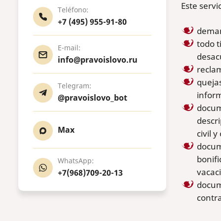
Este servi
Teléfono:
+7 (495) 955-91-80
deman
todo t
E-mail:
desacu
info@pravoislovo.ru
reclam
quejas
Telegram:
inform
@pravoislovo_bot
docume
descri
Max
civil y
docume
bonifi
WhatsApp:
vacaci
+7(968)709-20-13
docume
contra