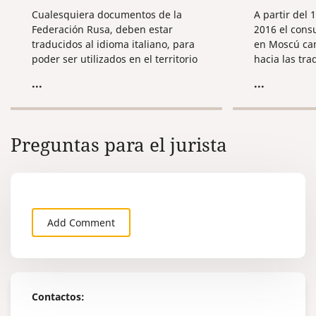
Cualesquiera documentos de la
A partir del 
Federación Rusa, deben estar
2016 el cons
traducidos al idioma italiano, para
en Moscú cam
poder ser utilizados en el territorio
hacia las tra
de Italia. Tenemos una gran
documentos: 
...
...
experiencia de traducción de
traducciones
diversos documentos – empezando
traductores 
por pequeños documentos
vista, las no
ordinarios de carácter personal
estrictas, pe
Preguntas para el jurista
(pasaportes, diplomas, sus
situación, c
correspondientes suplementos,
un traductor
títulos de estudios escolares,
acreditado, 
certificaciones, certificados, etc.), y
el procedimi
hasta textos complicados de
de documento
carácter técnico, y, por supuesto,
Add Comment
teniendo en cuenta la específica de
nuestra compañía, – textos de
carácter jurídico (tratados,
contratos, acuerdos,
memorándums, protocolos,
Contactos:
documentos de constitución, etc.).