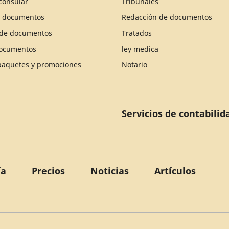
consular
Tribunales
e documentos
Redacción de documentos
n de documentos
Tratados
documentos
ley medica
 paquetes y promociones
Notario
Servicios de contabilid
ía
Precios
Noticias
Artículos