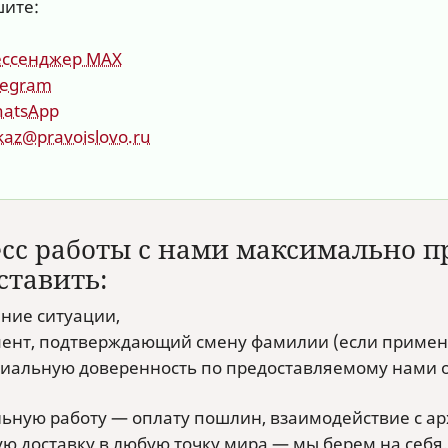
ите:
ссенджер MAX
legram
atsApp
kaz@pravoislovo.ru
сс работы с нами максимально про
ставить:
ние ситуации,
ент, подтверждающий смену фамилии (если примен
иальную доверенность по предоставляемому нами о
льную работу — оплату пошлин, взаимодействие с ар
ую доставку в любую точку мира — мы берем на себя.