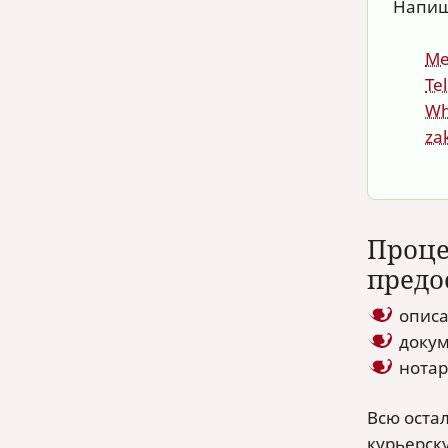
Напиш
Ме
Te
Wh
za
Проце
предо
описа
докум
нотар
Всю оста
курьерск