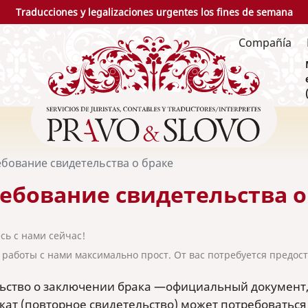
Traducciones y legalizaciones urgentes los fines de semana
Compañía
бование свидетельства о браке
ебование свидетельства о
сь с нами сейчас!
 работы с нами максимально прост. От вас потребуется предос
ьство о заключении брака —официальный документ,
икат (повторное свидетельство) может потребоватьс