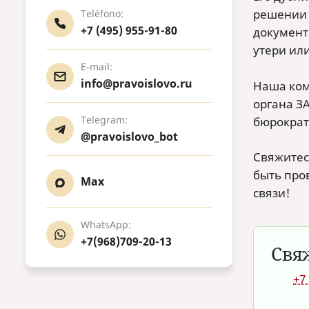
решении 
Teléfono:
+7 (495) 955-91-80
документ
утери ил
E-mail:
info@pravoislovo.ru
Наша ком
органа З
Telegram:
бюрократи
@pravoislovo_bot
Свяжитес
быть про
Max
связи!
WhatsApp:
+7(968)709-20-13
Свя
+7