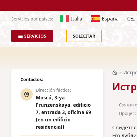
Italia
España
CEI
Servicios por países:
SERVICIOS
SOLICITAR
Истре
Contactos:
Истр
Dirección fáctica:
Moscú, 3-ya
Frunzenskaya, edificio
Свяжите
7, entrada 3, oficina 69
Процесс
(en un edificio
residencial)
Свидетел
Его дубл