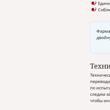
Едини
Соблю
Фарма
двойн
Техн
Техничес
переводи
по испыт
следим за
чтобы ин