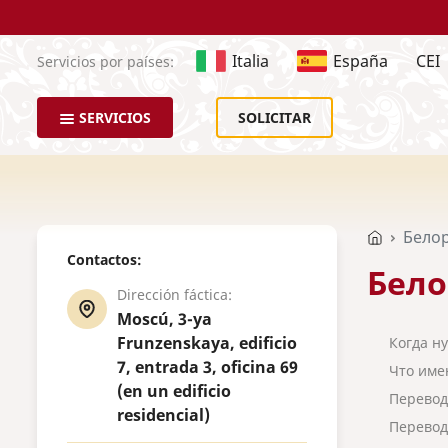
Italia
España
CEI
Servicios por países:
SERVICIOS
SOLICITAR
Белор
Contactos:
Бело
Dirección fáctica:
Moscú, 3-ya
Frunzenskaya, edificio
Когда н
7, entrada 3, oficina 69
Что име
(en un edificio
Перевод
residencial)
Перевод