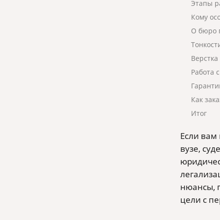
Этапы р
Кому ос
О бюро 
Тонкост
Верстка
Работа 
Гаранти
Как зака
Итог
Если вам
вузе, суд
юридичес
легализа
нюансы, 
цели с пе