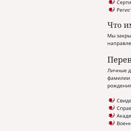
Серти
Регис
Что и
Мы закры
направле
Пере
Личные д
фамилии 
рождения
Свиде
Справ
Акаде
Военн