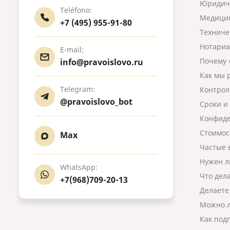
Юридиче
Teléfono:
Медицин
+7 (495) 955-91-80
Техниче
Нотариа
E-mail:
Почему 
info@pravoislovo.ru
Как мы 
Telegram:
Контрол
@pravoislovo_bot
Сроки и
Конфиде
Стоимос
Max
Частые 
Нужен л
WhatsApp:
Что дел
+7(968)709-20-13
Делаете
Можно л
Как под