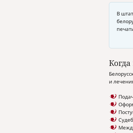
В шта
белор
печат
Когда
Белорусс
и лечени
Подач
Оформ
Посту
Судеб
Между