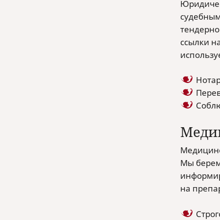
Юридичес
судебным
тендерно
ссылки н
использу
Нотар
Перев
Соблю
Меди
Медицинс
Мы берем
информир
на препа
Строг