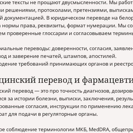
кие тексты не прощают двусмысленности. Мы работа
и решениями, протоколами, претензиями, выпискам
й документацией. В юридическом переводе на белор
а нормы права, реквизиты, формат нумерации. Мы со
ем проверенные глоссарии и согласовываем термин
иальные переводы: доверенности, согласия, заявле
од и заверение печатей, штампов, апостилей.
дение требований принимающих органов и реестро
цинский перевод и фармацевти
кий перевод — это про точность диагнозов, дозиров
ся за истории болезни, выписки, заключения, резул
ованные согласия, инструкции по применению лекар
рат для подачи в регуляторные органы.
ое соблюдение терминологии МКБ, MedDRA, общепр