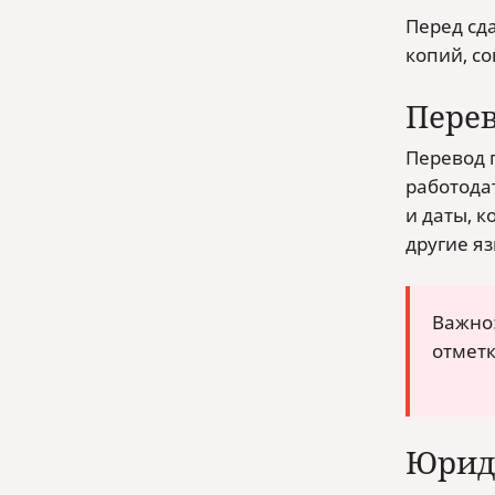
Перед сд
копий, с
Перев
Перевод п
работода
и даты, 
другие я
Важно:
отметк
Юрид