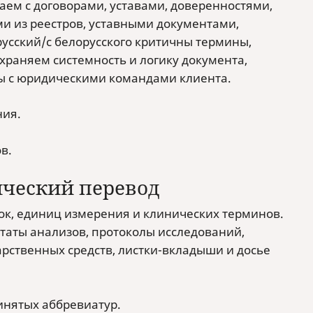
ем с договорами, уставами, доверенностями,
и из реестров, уставными документами,
усский/с белорусского критичны термины,
храняем системность и логику документа,
ы с юридическими командами клиента.
ния.
в.
ческий перевод
ок, единиц измерения и клинических терминов.
ьтаты анализов, протоколы исследований,
ственных средств, листки-вкладыши и досье
инятых аббревиатур.