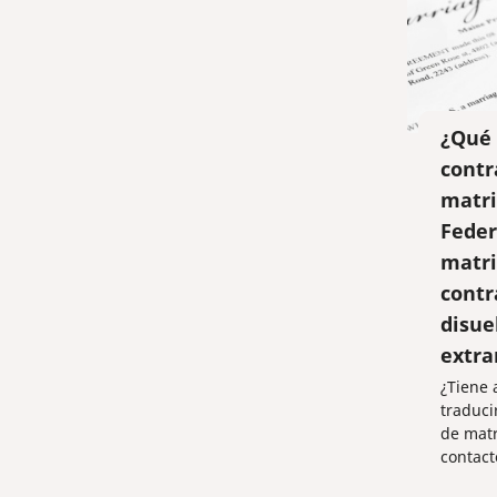
¿Qué 
contr
matri
Feder
matri
contr
disue
extra
¿Tiene 
traduci
de mat
contact
...