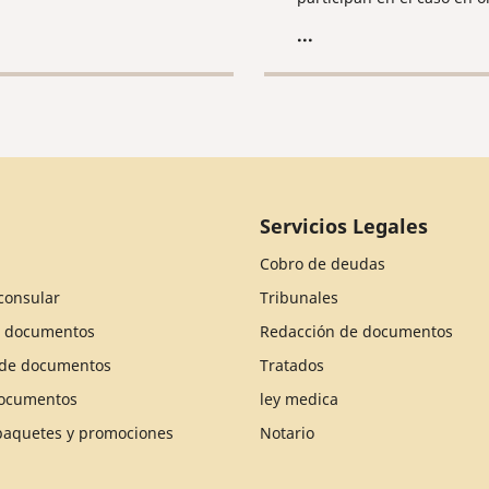
onales jurídicos
obligatorio.
mentados, envíenos su
...
ud ahora al correo.
Servicios Legales
Cobro de deudas
consular
Tribunales
e documentos
Redacción de documentos
n de documentos
Tratados
documentos
ley medica
 paquetes y promociones
Notario