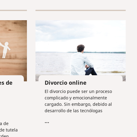
fondo
a fecha
aciones
es de
Divorcio online
El divorcio puede ser un proceso
complicado y emocionalmente
cargado. Sin embargo, debido al
desarrollo de las tecnólogas
informáticas en la Federación
...
za de
Rusa, actualmente este proceso se
de tutela
puede simplificar. Vamos a ver
orden
cómo.