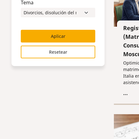
Tema
Regis
(Matr
Aplicar
Consu
Resetear
Mosc
Optimic
matrimo
Italia 
asisten
de docu
...
oficial
sin com
necesid