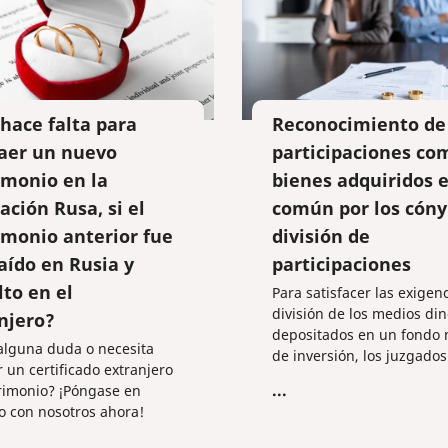
hace falta para
Reconocimiento de
aer un nuevo
participaciones co
monio en la
bienes adquiridos 
ación Rusa, si el
común por los cóny
monio anterior fue
división de
aído en Rusia y
participaciones
lto en el
Para satisfacer las exigen
división de los medios din
njero?
depositados en un fondo
alguna duda o necesita
de inversión, los juzgados
r un certificado extranjero
reconocen el derecho de l
...
rimonio? ¡Póngase en
cónyuges a la mitad de la
o con nosotros ahora!
participación de los medi
dinerarios presentes en l