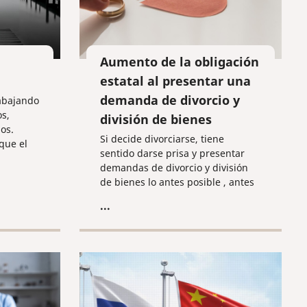
Aumento de la obligación
estatal al presentar una
demanda de divorcio y
abajando
s,
división de bienes
os.
Si decide divorciarse, tiene
que el
sentido darse prisa y presentar
sia sea
demandas de divorcio y división
osible.
de bienes lo antes posible , antes
del 09 de septiembre de 2024.
...