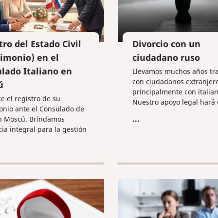
tro del Estado Civil
Divorcio con un
imonio) en el
ciudadano ruso
lado Italiano en
Llevamos muchos años tr
con ciudadanos extranjero
ú
principalmente con italian
e el registro de su
Nuestro apoyo legal hará 
nio ante el Consulado de
proceso de divorcio en Ru
...
en Moscú. Brindamos
lo más rápido e indoloro p
cia integral para la gestión
mentos y la transcripción
, garantizando un proceso
plicaciones y sin
ad de presencia física.