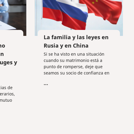
La familia y las leyes en
mo
Rusia y en China
en
Si se ha visto en una situación
cuando su matrimonio está a
uges y
punto de romperse, deje que
seamos su socio de confianza en
el camino hacia el nuevo capítulo
...
de su vida.
cias de
erarios,
 mutuo
os
os
as