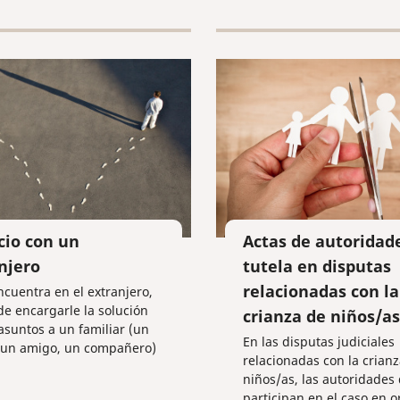
cuentas corrientes en el 
mutuo de inversión para l
de terminación de las rel
matrimoniales.
cio con un
Actas de autoridad
njero
tutela en disputas
relacionadas con la
encuentra en el extranjero,
de encargarle la solución
crianza de niños/as
asuntos a un familiar (un
En las disputas judiciales
, un amigo, un compañero)
relacionadas con la crian
 de la jurisprudencia,
niños/as, las autoridades 
que le ayuden
participan en el caso en 