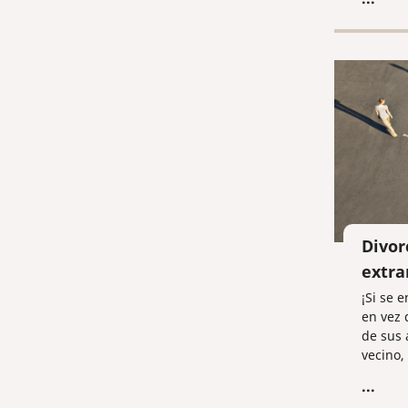
Divor
extra
¡Si se 
en vez 
de sus 
vecino
lejanos
...
desea 