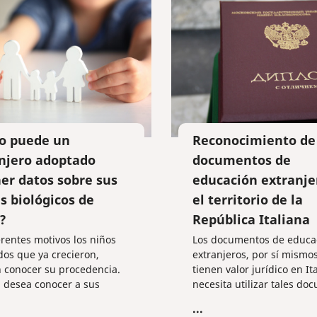
ayudarle en situaciones l
complicadas y proteger s
derechos e intereses al m
o puede un
Reconocimiento de
njero adoptado
documentos de
er datos sobre sus
educación extranje
s biológicos de
el territorio de la
?
República Italiana
erentes motivos los niños
Los documentos de educa
os que ya crecieron,
extranjeros, por sí mismo
 conocer su procedencia.
tienen valor jurídico en Ita
 desea conocer a sus
necesita utilizar tales do
biológicos y familiares,
en el territorio de la Repú
...
uieren averiguar si existe
Italiana, deberá legalizarl