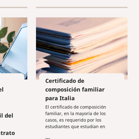
o
los
.
Certificado de
el
composición familiar
para Italia
El certificado de composición
familiar, en la mayoría de los
l del
casos, es requerido por los
estudiantes que estudian en
ntrato
Italia, con el fin de presentar la
...