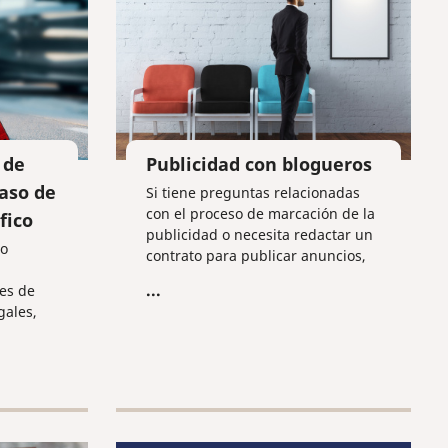
 de
Publicidad con blogueros
aso de
Si tiene preguntas relacionadas
con el proceso de marcación de la
fico
publicidad o necesita redactar un
 o
contrato para publicar anuncios,
contacte con nosotros: ¡le
...
es de
ayudaremos y aclararemos todas
gales,
sus dudas al respecto!
n
ales
"Pravo y
juristas
uesto a
onal,