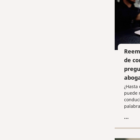
Reemp
de co
pregu
abog
¿Hasta 
puede m
conduci
palabra
extranj
...
licenci