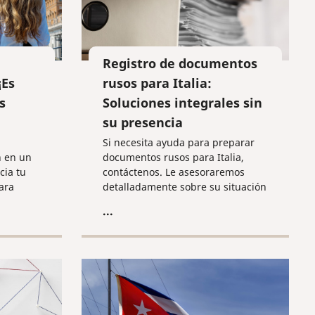
Registro de documentos
¡Es
rusos para Italia:
s
Soluciones integrales sin
su presencia
Si necesita ayuda para preparar
n en un
documentos rusos para Italia,
cia tu
contáctenos. Le asesoraremos
ara
detalladamente sobre su situación
allado,
y le ofreceremos la mejor solución.
...
ntos
¡Confíe el papeleo a profesionales
y concéntrese en sus planes en la
bella Italia!