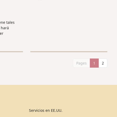
documentación para obtener la
beca DSU (Diritto allo Studio
Universitario).
ne tales
 hará
er
bre de la
e este
Pages
1
2
Servicios en EE.UU.