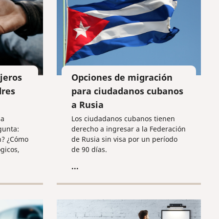
jeros
Opciones de migración
dres
para ciudadanos cubanos
a Rusia
la
Los ciudadanos cubanos tienen
gunta:
derecho a ingresar a la Federación
n? ¿Cómo
de Rusia sin visa por un período
gicos,
de 90 días.
número de
...
nos
 qué tipo