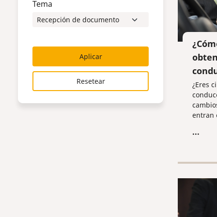
Tema
¿Cómo
obten
Aplicar
condu
Resetear
¿Eres c
conduce
cambio
entran 
2025. D
...
obligat
extranj
requisi
traducc
sancion