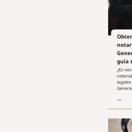
Obten
notar
Gener
guía 
¿Es nec
notaria
legales
General
oportun
...
español