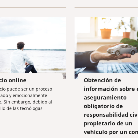
predisposición hacia unas
conforme al procedimient
 enfermedades genéticas.
establecido en Italia para 
documentos de educación
cio online
Obtención de
información sobre 
rcio puede ser un proceso
cado y emocionalmente
aseguramiento
. Sin embargo, debido al
obligatorio de
llo de las tecnólogas
responsabilidad civi
ticas en la Federación
ctualmente este proceso se
propietario de un
implificar. Vamos a ver
vehículo por un co