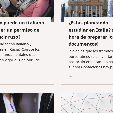
 puede un italiano
¿Estás planeando
er un permiso de
estudiar en Italia? 
cir ruso?
hora de preparar lo
documentos!
iudadano italiano y
s en Rusia? Conoce los
¡No dejes que los trámites
s fundamentales que
burocráticos se convierta
en vigor el 1 de abril de
obstáculo en el camino ha
escubre los pasos
sueño! Contáctenos hoy p
orios para canjear tu carnet
recibir asesoramiento det
...
ero por uno ruso, los
aclarar la lista de docume
tos médicos y el proceso de
requeridos y comenzar la
ión notarial para evitar
preparación.
es.