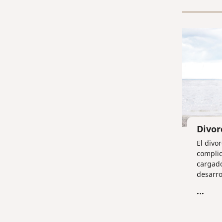
alguna 
u otras
Divor
El divo
compli
cargado
desarro
informá
...
Rusa, a
puede s
cómo.