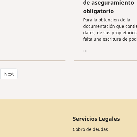
de aseguramiento
obligatorio
Para la obtención de la
documentación que contie
datos, de sus propietarios
falta una escritura de pod
notarial o consular a nom
...
persona que se ocupará d
asunto.
Next
Servicios Legales
Cobro de deudas