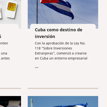
Cuba como destino de
S
inversión
enten
Con la aprobación de la Ley No.
118 "Sobre Inversiones
n una
Extranjeras", comenzó a crearse
 antes
en Cuba un entorno empresarial
favorable para los inversores
...
ación
extranjeros.