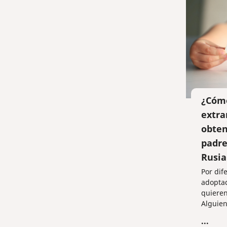
¿Cóm
extra
obten
padre
Rusia
Por dif
adoptad
quieren
Alguien
padres 
...
otros q