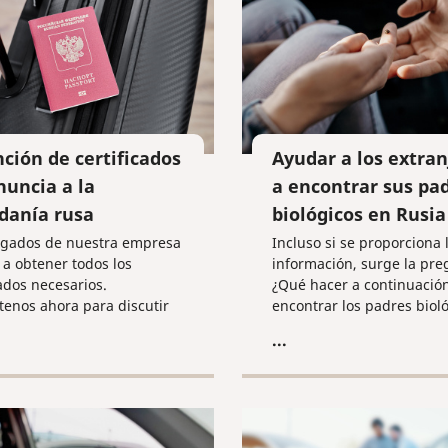
ción de certificados
Ayudar a los extran
nuncia a la
a encontrar sus pa
danía rusa
biológicos en Rusia
ogados de nuestra empresa
Incluso si se proporciona 
a obtener todos los
información, surge la pre
cados necesarios.
¿Qué hacer a continuació
tenos ahora para discutir
encontrar los padres bioló
lles!
averiguar su dirección, 
...
teléfono y recopilar al me
alguna información sobre
de personas son?