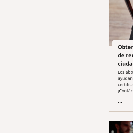
Obten
de re
ciuda
Los ab
ayudan 
certifi
¡Contác
los deta
...