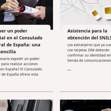
er un poder
Asistencia para la
ial en el Consulado
obtención del SNIL
al de España: una
Los extranjeros que ya cu
con tarjetas SIM deberán
sencilla
confirmar su identidad e
esario expedir un poder
tienda de comunicaciones
l para realizar acciones
del 1 de julio de 2025 ,
...
 en España? El Consulado
proporcionando la inform
 de España ofrece esta
necesaria.
idad tanto a ciudadanos
es como a extranjeros.