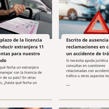
lazo de la licencia
Escrito de ausencia
nducir extranjera 11
reclamaciones en c
ntas para nuestro
un accidente de trá
ado
Si necesita ayuda jurídica
consultas en cuestiones
qué fecha un extranjero
relacionadas con accident
anejar con la licencia de
tráfico u otros aspectos le
r de su país? En otras
siempre puede ponerse e
s, ¿hasta qué fecha un
...
contacto con los profesion
ero debe cambiar su
jurídicos de la compañía 
a de conducir por una rusa?
Slovo". Nuestro equipo de 
experimentados está disp
apoyarle de forma profesi