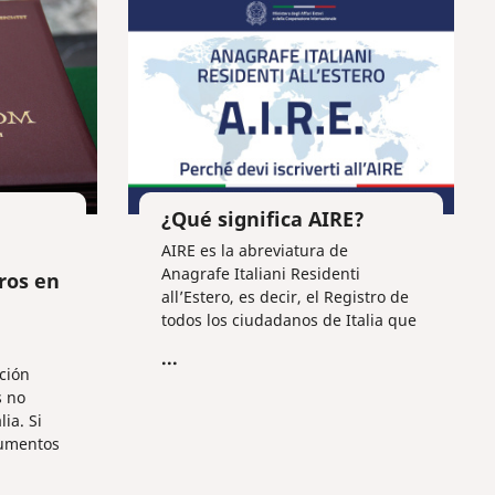
egales
us
áximo.
¿Qué significa AIRE?
AIRE es la abreviatura de
Anagrafe Italiani Residenti
ros en
all’Estero, es decir, el Registro de
todos los ciudadanos de Italia que
viven en el extranjero más de 12
...
meses.
ción
s no
lia. Si
cumentos
blica
os